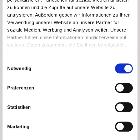
Entspannt und
zu können und die Zugriffe auf unsere Website zu
gepflegt lassen Sie
analysieren. Außerdem geben wir Informationen zu Ihrer
den Alltagsstress
Verwendung unserer Website an unsere Partner für
hinter sich.
soziale Medien, Werbung und Analysen weiter. Unsere
Partner führen diese Informationen möglicherweise mit
80 Minuten
weiteren Daten zusammen, die Sie ihnen bereitgestellt
haben oder die sie im Rahmen Ihrer Nutzung der Dienste
gesammelt haben. Sie geben Einwilligung zu unseren
Einwilligungsauswahl
Cookies, wenn Sie unsere Webseite weiterhin nutzen.
Notwendig
Präferenzen
Statistiken
Marketing